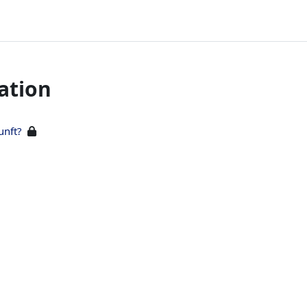
ation
unft?